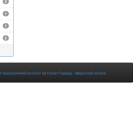
3
1
1
2
 технологічний інститут
та
Х’юлет Пакард
-
Зворотний зв’язок