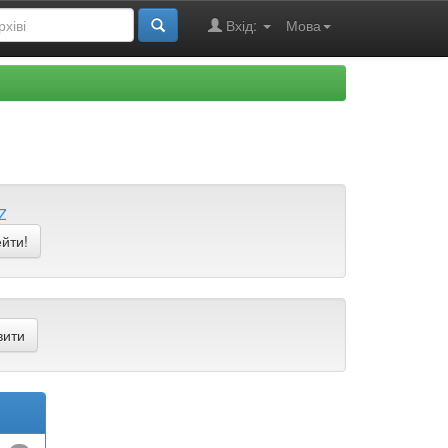
Вхід:
Мова
Z