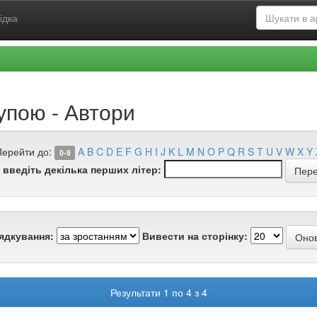
ідка
упою - Автори
Перейти до:
A
B
C
D
E
F
G
H
I
J
K
L
M
N
O
P
Q
R
S
T
U
V
W
X
Y
0-9
 введіть декілька перших літер:
ядкування:
Вивести на сторінку:
Результати 1 по 4 з 4