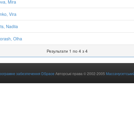
va, Mira
nko, Vira
ts, Nadiia
orash, Olha
Результати 1 по 4 з 4
рограмне забезпечення DSpace
Авторські права © 2002-2005
Массачусетський