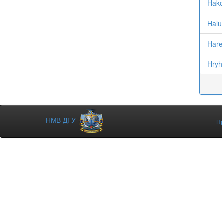
Hako
Halu
Hare
Hryh
НМВ ДГУ
П