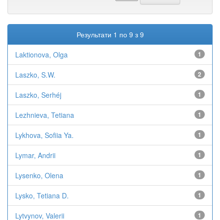
Результати 1 по 9 з 9
Laktionova, Olga
1
Laszko, S.W.
2
Laszko, Serhéj
1
Lezhnieva, Tetiana
1
Lykhova, Sofiia Ya.
1
Lymar, Andrii
1
Lysenko, Olena
1
Lysko, Tetiana D.
1
Lytvynov, Valerii
1