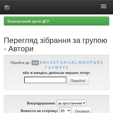
Skip
Електронний архів ДГУ
navigation
Перегляд зібрання за групою
- Автори
Перейти до:
A
B
C
D
E
F
G
H
I
J
K
L
M
N
O
P
Q
R
S
0-9
T
U
V
W
X
Y
Z
або ж введіть декілька перших літер:
Впорядкування:
Вивести на сторінку: