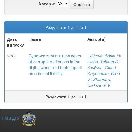
Автори:
Результати 1 до 1 із 1
Дата
Назва
Автор(и)
випуску
2023
Cyber-corruption: new types
Lykhova, Sofiia Ya.
;
of corruption offences in the
Lysko, Tetiana D.
;
digital world and their impact
Kosilova, Olha I.
;
on criminal liability
Kyrychenko, Oleh
V.
;
Shamara,
Oleksandr V.
Результати 1 до 1 із 1
НМВ ДГУ