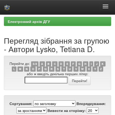
Skip
Електронний архів ДГУ
navigation
Перегляд зібрання за групою
- Автори Lysko, Tetiana D.
Перейти до:
0-9
A
B
C
D
E
F
G
H
I
J
K
L
M
N
O
P
Q
R
S
T
U
V
W
X
Y
Z
або ж введіть декілька перших літер:
Сортування:
Впорядкування:
Вивести на сторінку: