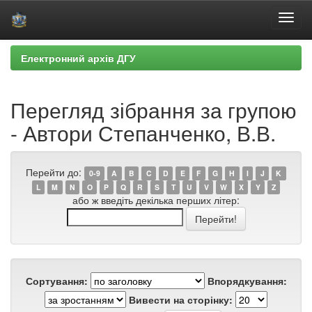
Skip
Електронний архів ДГУ
navigation
Перегляд зібрання за групою
- Автори Степанченко, В.В.
Перейти до:
0-9
A
B
C
D
E
F
G
H
I
J
K
L
M
N
O
P
Q
R
S
T
U
V
W
X
Y
Z
або ж введіть декілька перших літер:
Сортування:
Впорядкування:
Вивести на сторінку: