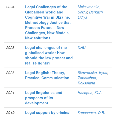
2024
Legal Challenges of the
Maksymenko,
Globalised World and
Serhii
;
Derkach,
Cognitive War in Ukraine:
Lidiya
Methodology Justice that
Protects Future – New
Challenges, New Models,
New solutions
2023
Legal challenges of the
DHU
globalised world: How
should the law protect and
realise rights?
2026
Legal English: Theory,
Skovronska, Iryna
;
Practice, Communication
Zapotichna,
Roksolana
2021
Legal linguistics and
Нагорна, Ю.А.
prospects of its
development
2019
Legal support by criminal
Кириченко, О.В.