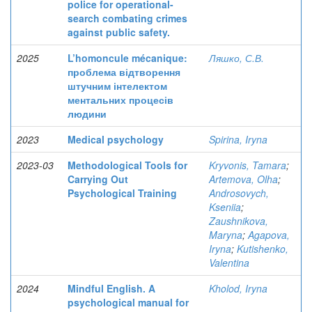
police for operational-
search combating crimes
against public safety.
2025
L’homoncule mécanique:
Ляшко, С.В.
проблема відтворення
штучним інтелектом
ментальних процесів
людини
2023
Medical psychology
Spirina, Iryna
2023-03
Methodological Tools for
Kryvonis, Tamara
;
Carrying Out
Artemova, Olha
;
Psychological Training
Androsovych,
Kseniia
;
Zaushnikova,
Maryna
;
Agapova,
Iryna
;
Kutishenko,
Valentina
2024
Mindful English. A
Kholod, Iryna
psychological manual for