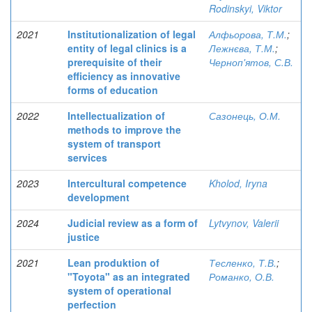
Rodinskyi, Viktor
2021
Institutionalization of legal
Алфьорова, Т.М.
;
entity of legal clinics is a
Лежнєва, Т.М.
;
prerequisite of their
Черноп'ятов, С.В.
efficiency as innovative
forms of education
2022
Intellectualization of
Сазонець, О.М.
methods to improve the
system of transport
services
2023
Intercultural competence
Kholod, Iryna
development
2024
Judicial review as a form of
Lytvynov, Valerii
justice
2021
Lean produktion of
Тесленко, Т.В.
;
"Toyota" as an integrated
Романко, О.В.
system of operational
perfection