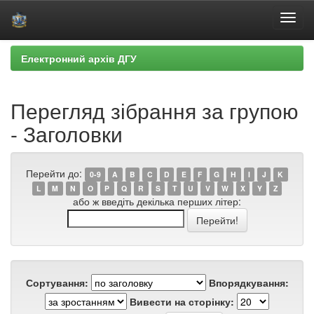
Skip
Електронний архів ДГУ
navigation
Перегляд зібрання за групою
- Заголовки
Перейти до:
0-9
A
B
C
D
E
F
G
H
I
J
K
L
M
N
O
P
Q
R
S
T
U
V
W
X
Y
Z
або ж введіть декілька перших літер:
Сортування:
Впорядкування:
Вивести на сторінку: