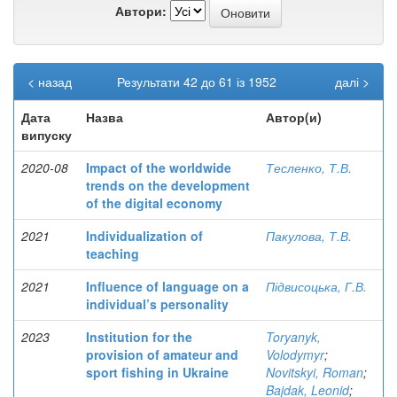
Автори:
< назад
Результати 42 до 61 із 1952
далі >
Дата
Назва
Автор(и)
випуску
2020-08
Impact of the worldwide
Тесленко, Т.В.
trends on the development
of the digital economy
2021
Individualization of
Пакулова, Т.В.
teaching
2021
Influence of language on a
Підвисоцька, Г.В.
individual’s personality
2023
Institution for the
Toryanyk,
provision of amateur and
Volodymyr
;
sport fishing in Ukraine
Novitskyi, Roman
;
Bajdak, Leonid
;