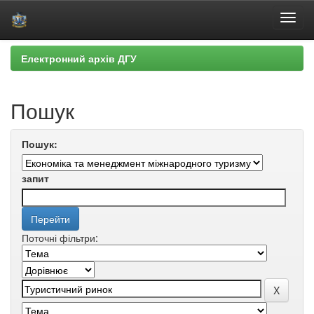
Skip
Електронний архів ДГУ
navigation
Пошук
Пошук:
запит
Поточні фільтри: