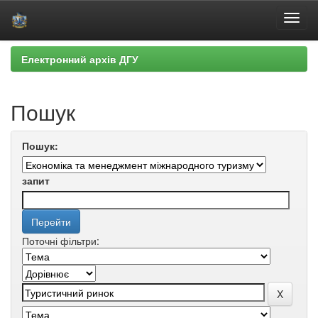
Skip
Електронний архів ДГУ
navigation
Пошук
Пошук:
запит
Поточні фільтри: