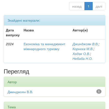
назад
1
далі
Знайдені матеріали:
Дата
Назва
Автор(и)
випуску
2024
Економіка та менеджмент
Джинджоян В.В.
;
міжнародного туризму
Корнєєв М.В.
;
Ходак О.В.
;
Небаба Н.О.
Перегляд
Автор
Джинджоян В.В.
1
Тема