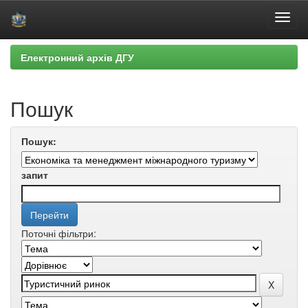
Skip
Електронний архів ДГУ
navigation
Пошук
Пошук:
запит
Поточні фільтри: