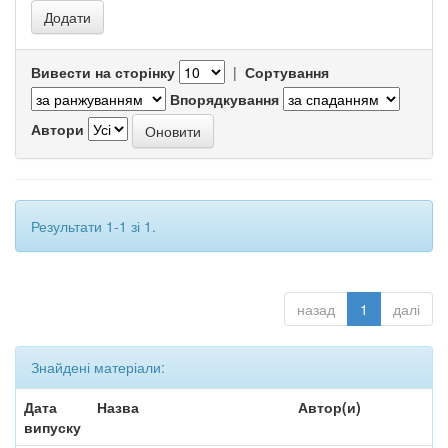
Вивести на сторінку
|
Сортування
Впорядкування
Автори
Результати 1-1 зі 1.
назад
1
далі
Знайдені матеріали:
Дата
Назва
Автор(и)
випуску