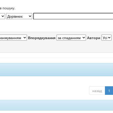
в пошуку.
Впорядкування
Автори
назад
1