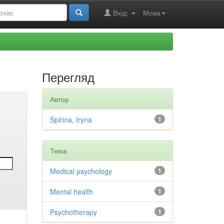
Вхід:
Мова
Перегляд
Автор
Spirina, Iryna
1
Тема
Medical рsychology
1
Mental health
1
Psychotherapy
1