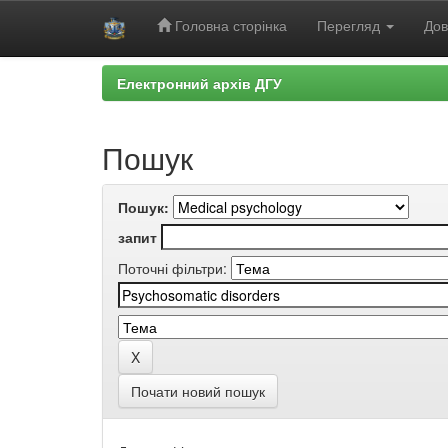
Головна сторінка
Перегляд
Дов
Skip
Електронний архів ДГУ
navigation
Пошук
Пошук:
запит
Поточні фільтри:
Почати новий пошук