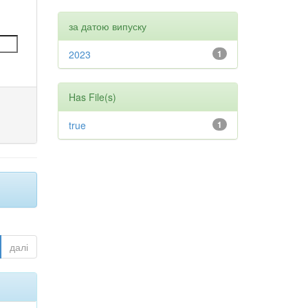
за датою випуску
2023
1
Has File(s)
true
1
далі