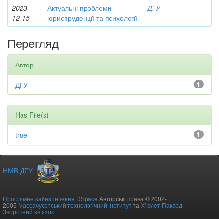
2023-
Актуальні проблеми
ДГУ
12-15
юриспруденції та психології
Перегляд
Автор
ДГУ
1
Has File(s)
true
1
НМВ ДГУ
Програмне забезпечення DSpace
Авторські права © 2002-
2005
Массачусетський технологічний інститут
та
Х’юлет Пакард
-
Зворотний зв’язок