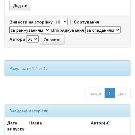
Вивести на сторінку
|
Сортування
Впорядкування
Автори
Результати 1-1 зі 1.
назад
1
далі
Знайдені матеріали:
Дата
Назва
Автор(и)
випуску