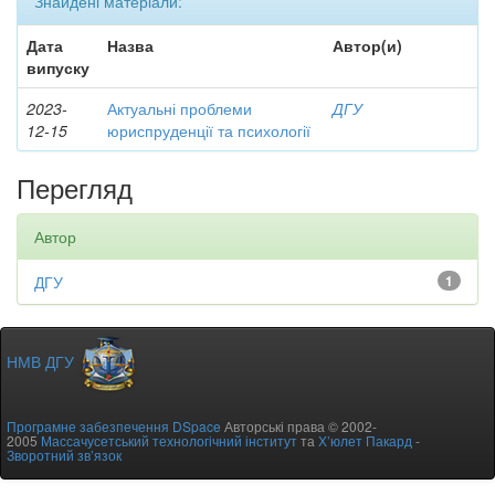
Знайдені матеріали:
Дата
Назва
Автор(и)
випуску
2023-
Актуальні проблеми
ДГУ
12-15
юриспруденції та психології
Перегляд
Автор
ДГУ
1
НМВ ДГУ
Програмне забезпечення DSpace
Авторські права © 2002-
2005
Массачусетський технологічний інститут
та
Х’юлет Пакард
-
Зворотний зв’язок