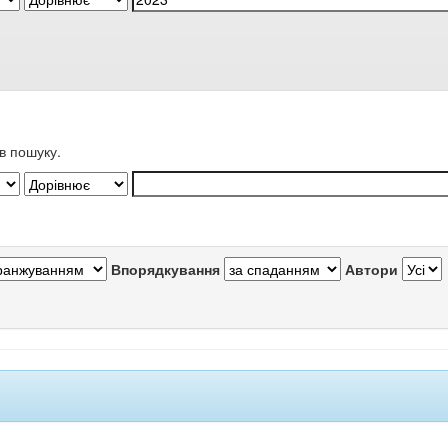
в пошуку.
Впорядкування
Автори