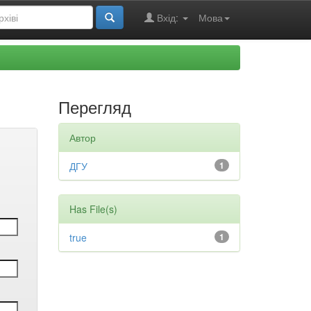
Вхід:
Мова
Перегляд
Автор
ДГУ
1
Has File(s)
true
1