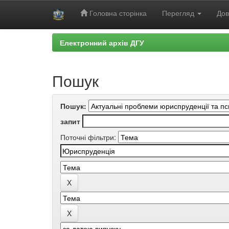
Головна сторінка
Перегляд
Дов
Skip
Електронний архів ДГУ
navigation
Пошук
Пошук:
запит
Поточні фільтри: