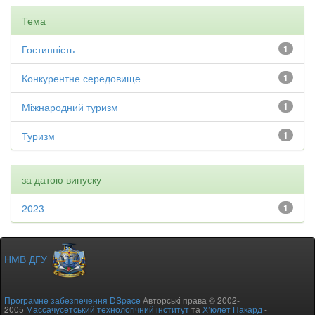
Тема
Гостинність
1
Конкурентне середовище
1
Міжнародний туризм
1
Туризм
1
за датою випуску
2023
1
НМВ ДГУ
Програмне забезпечення DSpace
Авторські права © 2002-
2005
Массачусетський технологічний інститут
та
Х’юлет Пакард
-