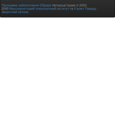
Програмне забезпечення DSpace
Авторські права © 2002-
2005
Массачусетський технологічний інститут
та
Х’юлет Пакард
-
Зворотний зв’язок