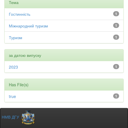
Тема
Гостинність
1
Міжнародний туризм
1
Туризм
1
за датою випуску
2023
1
Has File(s)
true
1
НМВ ДГУ