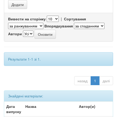
Вивести на сторінку
|
Сортування
Впорядкування
Автори
Результати 1-1 зі 1.
назад
1
далі
Знайдені матеріали:
Дата
Назва
Автор(и)
випуску