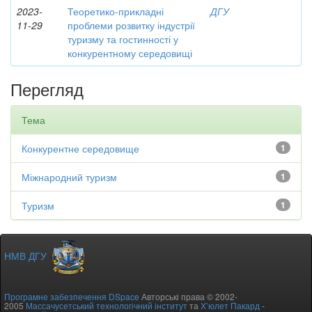
2023-
Теоретико-прикладні
ДГУ
11-29
проблеми розвитку індустрії
туризму та гостинності у
конкурентному середовищі
Перегляд
Тема
Конкурентне середовище
1
Міжнародний туризм
1
Туризм
1
НМВ ДГУ
Програмне забезпечення DSpace
Авторські права © 2002-
2005
Массачусетський технологічний інститут
та
Х’юлет Пакард
-