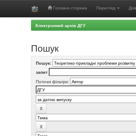
Головна сторінка
Перегляд
Дов
Skip
Електронний архів ДГУ
navigation
Пошук
Пошук:
запит
Поточні фільтри: