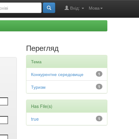
Вхід:
Мова
Перегляд
Тема
Конкурентне середовище
1
Туризм
1
Has File(s)
true
1