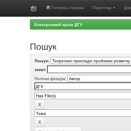
Головна сторінка
Перегляд
Дов
Skip
Електронний архів ДГУ
navigation
Пошук
Пошук:
запит
Поточні фільтри: