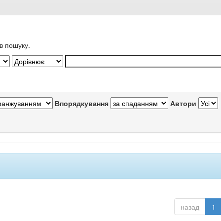
в пошуку.
Впорядкування
Автори
назад
1