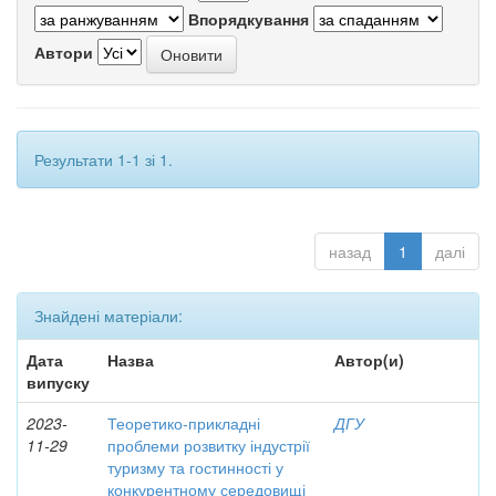
Впорядкування
Автори
Результати 1-1 зі 1.
назад
1
далі
Знайдені матеріали:
Дата
Назва
Автор(и)
випуску
2023-
Теоретико-прикладні
ДГУ
11-29
проблеми розвитку індустрії
туризму та гостинності у
конкурентному середовищі