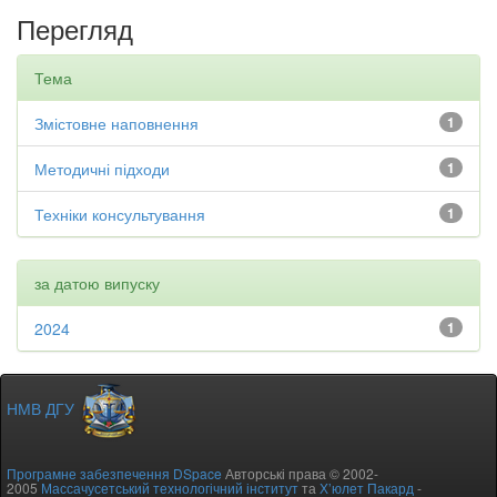
Перегляд
Тема
Змістовне наповнення
1
Методичні підходи
1
Техніки консультування
1
за датою випуску
2024
1
НМВ ДГУ
Програмне забезпечення DSpace
Авторські права © 2002-
2005
Массачусетський технологічний інститут
та
Х’юлет Пакард
-