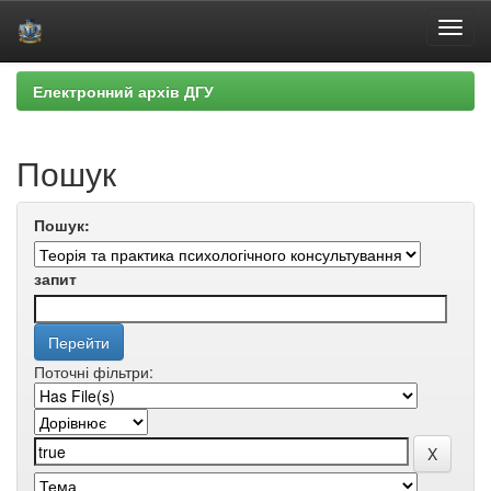
Skip
Електронний архів ДГУ
navigation
Пошук
Пошук:
запит
Поточні фільтри: