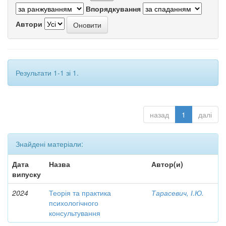
Впорядкування
Автори
Результати 1-1 зі 1.
назад
1
далі
Знайдені матеріали:
Дата
Назва
Автор(и)
випуску
2024
Теорія та практика
Тарасевич, І.Ю.
психологічного
консультування