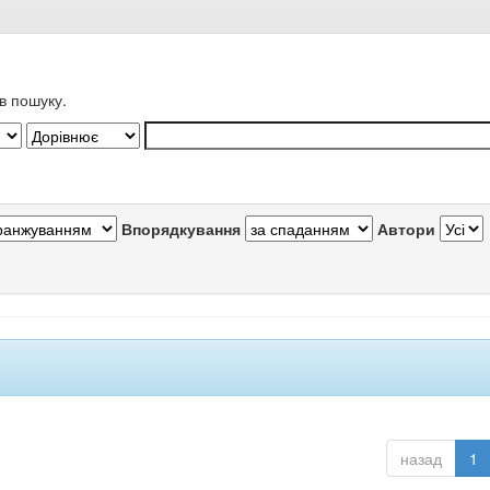
в пошуку.
Впорядкування
Автори
назад
1