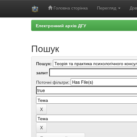
Головна сторінка
Перегляд
Дов
Skip
Електронний архів ДГУ
navigation
Пошук
Пошук:
запит
Поточні фільтри: