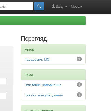
Вхід:
Мова
Перегляд
Автор
Тарасевич, І.Ю.
1
Тема
Змістовне наповнення
1
Техніки консультування
1
за датою випуску