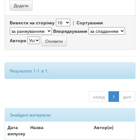
Вивести на сторінку
|
Сортування
Впорядкування
Автори
Результати 1-1 зі 1.
назад
1
далі
Знайдені матеріали:
Дата
Назва
Автор(и)
випуску