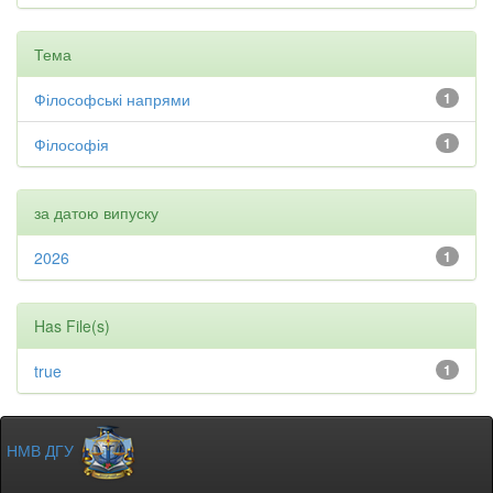
Тема
Філософські напрями
1
Філософія
1
за датою випуску
2026
1
Has File(s)
true
1
НМВ ДГУ