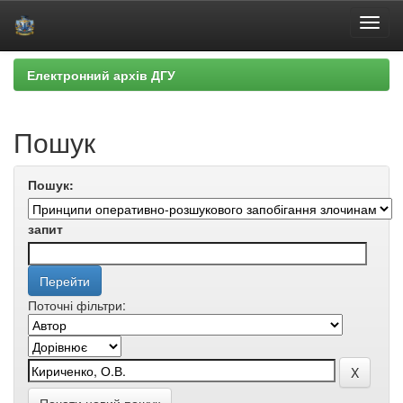
Skip
Електронний архів ДГУ
navigation
Пошук
Пошук:
запит
Поточні фільтри: