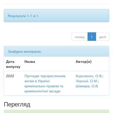
Результати 1-1 зі 1.
назад
1
далі
Знайдені матеріали:
Дата
Назва
Автор(и)
випуску
2022
Протидія терористичним
Кириченко, О.В.
;
актам в Україні:
Чорний, О.М.
;
кримінально-правові та
Шамара, О.В.
кримінологічні засади
Перегляд