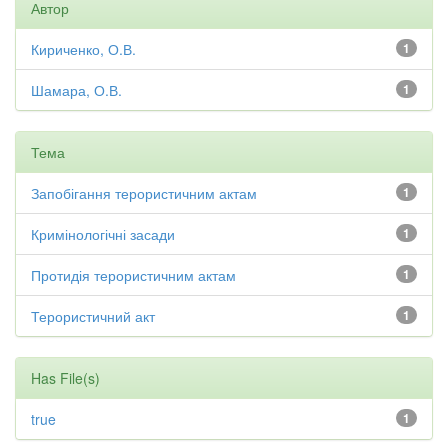
Автор
Кириченко, О.В.
1
Шамара, О.В.
1
Тема
Запобігання терористичним актам
1
Кримінологічні засади
1
Протидія терористичним актам
1
Терористичний акт
1
Has File(s)
true
1