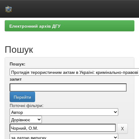
Skip
Електронний архів ДГУ
navigation
Пошук
Пошук:
запит
Поточні фільтри: