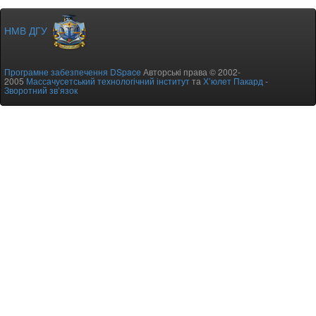
НМВ ДГУ
Програмне забезпечення DSpace
Авторські права © 2002-
2005
Массачусетський технологічний інститут
та
Х’юлет Пакард
-
Зворотний зв’язок