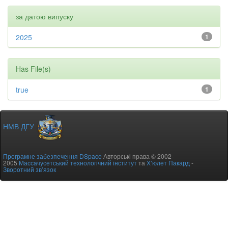
за датою випуску
2025
1
Has File(s)
true
1
НМВ ДГУ
Програмне забезпечення DSpace
Авторські права © 2002-
2005
Массачусетський технологічний інститут
та
Х’юлет Пакард
-
Зворотний зв’язок