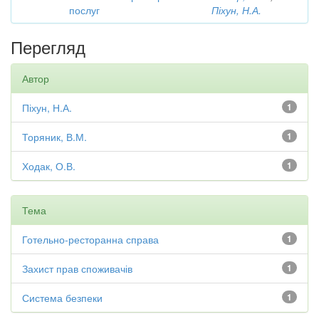
послуг
Піхун, Н.А.
Перегляд
Автор
Піхун, Н.А.
1
Торяник, В.М.
1
Ходак, О.В.
1
Тема
Готельно-ресторанна справа
1
Захист прав споживачів
1
Система безпеки
1