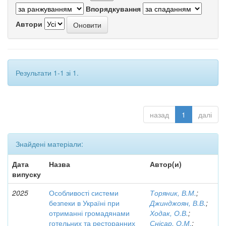
Впорядкування
Автори
Результати 1-1 зі 1.
назад
1
далі
Знайдені матеріали:
Дата
Назва
Автор(и)
випуску
2025
Особливості системи
Торяник, В.М.
;
безпеки в Україні при
Джинджоян, В.В.
;
отриманні громадянами
Ходак, О.В.
;
готельних та ресторанних
Снісар, О.М.
;