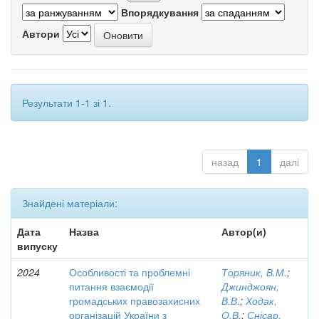
Впорядкування
Автори
Результати 1-1 зі 1.
назад
1
далі
Знайдені матеріали:
Дата
Назва
Автор(и)
випуску
2024
Особливості та проблемні
Торяник, В.М.
;
питання взаємодії
Джинджоян,
громадських правозахисних
В.В.
;
Ходак,
організацій України з
О.В.
;
Снісар,