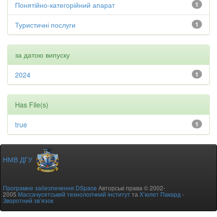
Понятійно-категорійний апарат
1
Туристичні послуги
1
за датою випуску
2024
1
Has File(s)
true
1
НМВ ДГУ
Програмне забезпечення DSpace
Авторські права © 2002-
2005
Массачусетський технологічний інститут
та
Х’юлет Пакард
-
Зворотний зв’язок