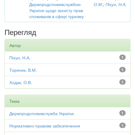
Держпродспоживслужбою
О.М.
;
Піхун, Н.А.
України щодо захисту прав
споживачів в сфері туризму
Перегляд
Автор
Піхун, Н.А.
1
Торяник, В.М.
1
Ходак, О.В.
1
Тема
Держпродспоживслужба України
1
Нормативно-правове забезпечення
1