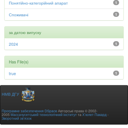
Понятійно-категорійний апарат
1
Споживачі
1
за датою випуску
2024
1
Has File(s)
true
1
НМВ ДГУ
Програмне забезпечення DSpace
Авторські права © 2002-
2005
Массачусетський технологічний інститут
та
Х’юлет Пакард
-
Зворотний зв’язок