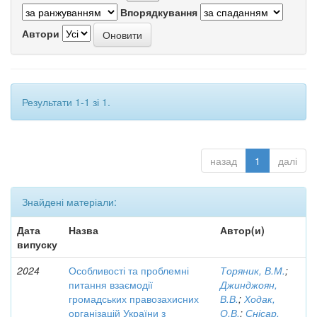
Впорядкування
Автори
Результати 1-1 зі 1.
назад
1
далі
Знайдені матеріали:
Дата
Назва
Автор(и)
випуску
2024
Особливості та проблемні
Торяник, В.М.
;
питання взаємодії
Джинджоян,
громадських правозахисних
В.В.
;
Ходак,
організацій України з
О.В.
;
Снісар,