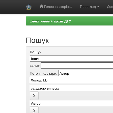
Головна сторінка
Перегляд
Дов
Skip
Електронний архів ДГУ
navigation
Пошук
Пошук:
запит
Поточні фільтри: