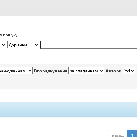
в пошуку.
Впорядкування
Автори
назад
1