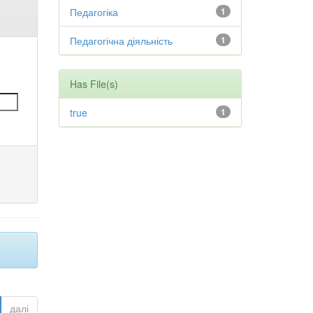
Педагогіка
1
Педагогічна діяльність
1
Has File(s)
true
1
далі