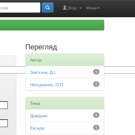
Вхід:
Мова
Перегляд
Автор
Зав'ялов, Д.І.
1
Негодченко, О.П.
1
Тема
Довідник
1
Екскурс
1