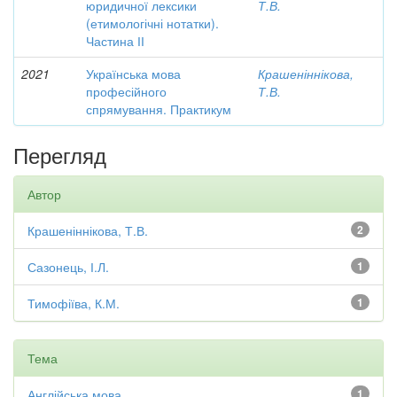
юридичної лексики
Т.В.
(етимологічні нотатки).
Частина ІІ
2021
Українська мова
Крашеніннікова,
професійного
Т.В.
спрямування. Практикум
Перегляд
Автор
Крашеніннікова, Т.В.
2
Сазонець, І.Л.
1
Тимофіїва, К.М.
1
Тема
Англійська мова
1