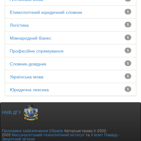
Етимологічний юридичний словник
1
Логістика
1
Міжнародний бізнес
1
Професійне спрямування
1
Словник-довідник
1
Українська мова
1
Юридична лексика
1
НМВ ДГУ
Програмне забезпечення DSpace
Авторські права © 2002-
2005
Массачусетський технологічний інститут
та
Х’юлет Пакард
-
Зворотний зв’язок