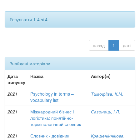
Результати 1-4 зі 4.
назад
1
далі
Знайдені матеріали:
Дата
Назва
Автор(и)
випуску
2021
Psychology in terms –
Тимофіїва, К.М.
vocabulary list
2021
Міжнародний бізнес і
Сазонець, І.Л.
логістика: понятійно-
термінологічний словник
2021
Словник - довідник
Крашеніннікова,