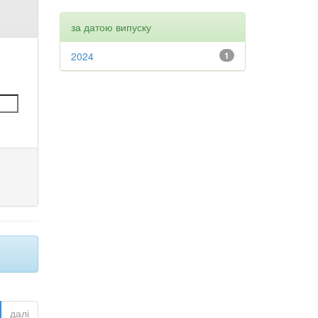
за датою випуску
2024
1
далі