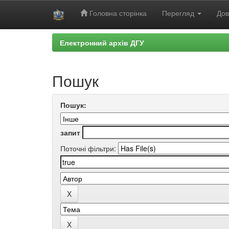
Головна сторінка
Перегляд
Дов
Skip
Електронний архів ДГУ
navigation
Пошук
Пошук:
запит
Поточні фільтри: