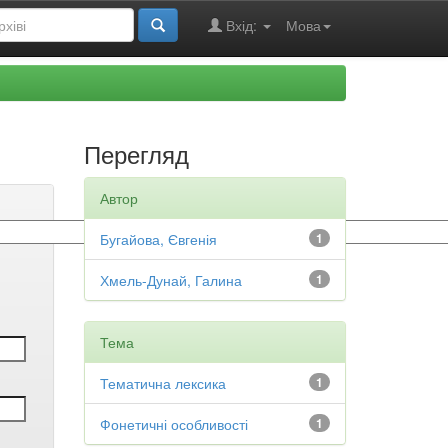
Вхід:
Мова
Перегляд
Автор
Бугайова, Євгенія
1
Хмель-Дунай, Галина
1
Тема
Тематична лексика
1
Фонетичні особливості
1