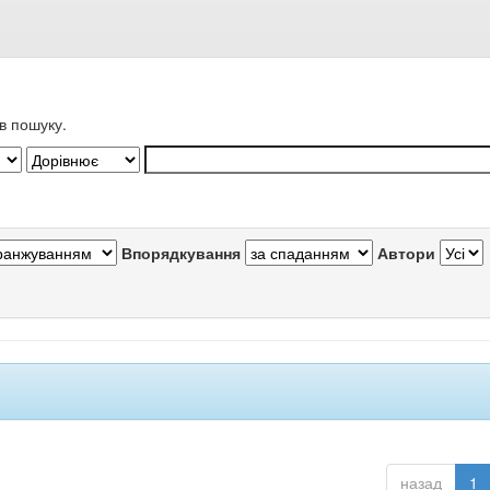
в пошуку.
Впорядкування
Автори
назад
1