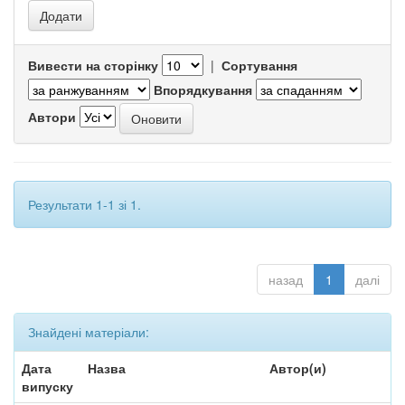
Вивести на сторінку
|
Сортування
Впорядкування
Автори
Результати 1-1 зі 1.
назад
1
далі
Знайдені матеріали:
Дата
Назва
Автор(и)
випуску