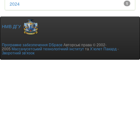
2024
1
НМВ ДГУ
Програмне забезпечення DSpace
Авторські права © 2002-
2005
Массачусетський технологічний інститут
та
Х’юлет Пакард
-
Зворотний зв’язок