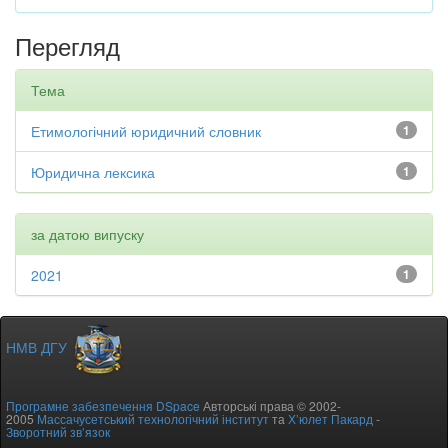
Перегляд
Тема
Етимологічний юридичний словник
1
Юридична лексика
1
за датою випуску
2021
1
НМВ ДГУ
Програмне забезпечення DSpace
Авторські права © 2002-
2005
Массачусетський технологічний інститут
та
Х’юлет Пакард
-
Зворотний зв’язок