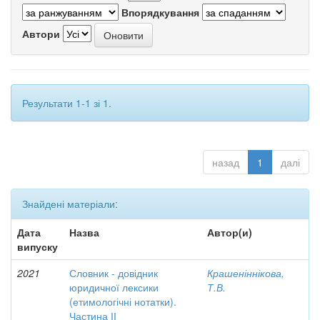
Впорядкування
Автори
Результати 1-1 зі 1.
назад
1
далі
Знайдені матеріали:
Дата
Назва
Автор(и)
випуску
2021
Словник - довідник
Крашеніннікова,
юридичної лексики
Т.В.
(етимологічні нотатки).
Частина ІІ