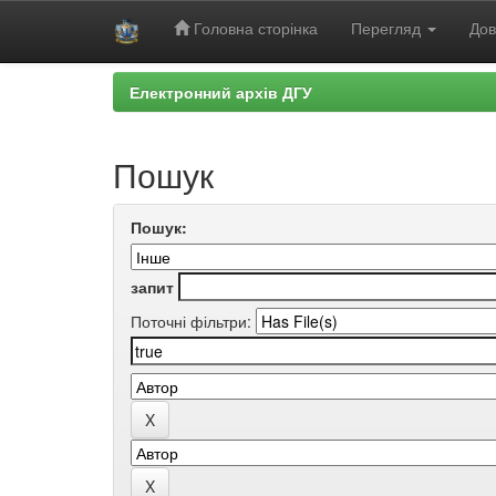
Головна сторінка
Перегляд
Дов
Skip
Електронний архів ДГУ
navigation
Пошук
Пошук:
запит
Поточні фільтри: