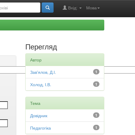
Вхід:
Мова
Перегляд
Автор
Зав'ялов, Д.І.
1
Холод, І.В.
1
Тема
Довідник
1
Педагогіка
1