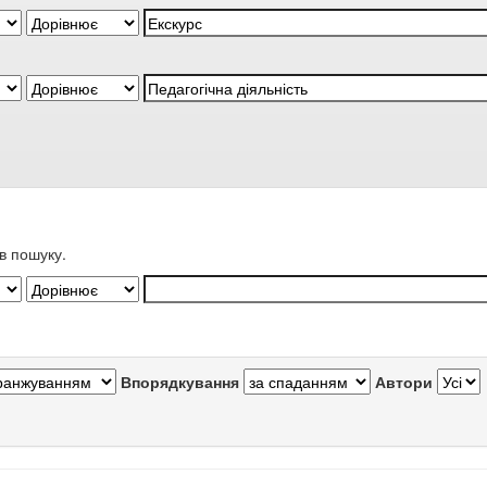
в пошуку.
Впорядкування
Автори