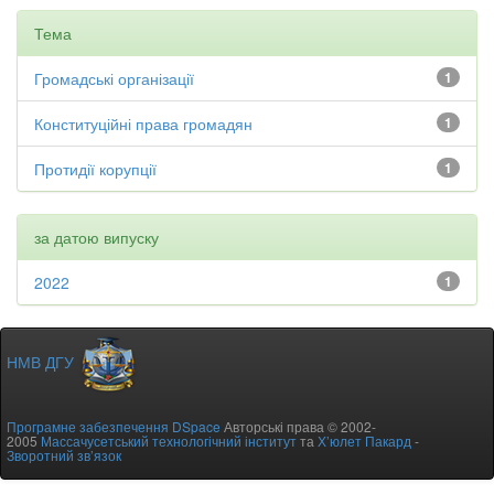
Тема
Громадські організації
1
Конституційні права громадян
1
Протидії корупції
1
за датою випуску
2022
1
НМВ ДГУ
Програмне забезпечення DSpace
Авторські права © 2002-
2005
Массачусетський технологічний інститут
та
Х’юлет Пакард
-
Зворотний зв’язок