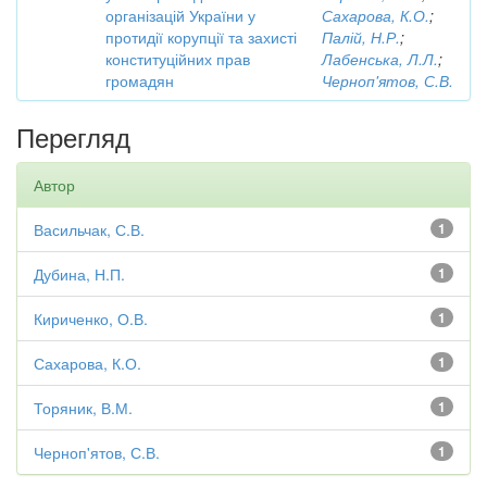
організацій України у
Сахарова, К.О.
;
протидії корупції та захисті
Палій, Н.Р.
;
конституційних прав
Лабенська, Л.Л.
;
громадян
Черноп'ятов, С.В.
Перегляд
Автор
Васильчак, С.В.
1
Дубина, Н.П.
1
Кириченко, О.В.
1
Сахарова, К.О.
1
Торяник, В.М.
1
Черноп'ятов, С.В.
1