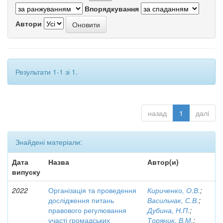
Впорядкування
Автори
Результати 1-1 зі 1.
назад
1
далі
Знайдені матеріали:
Дата
Назва
Автор(и)
випуску
2022
Організація та проведення
Кириченко, О.В.
;
дослідження питань
Васильчак, С.В.
;
правового регулювання
Дубина, Н.П.
;
участі громадських
Торяник, В.М.
;