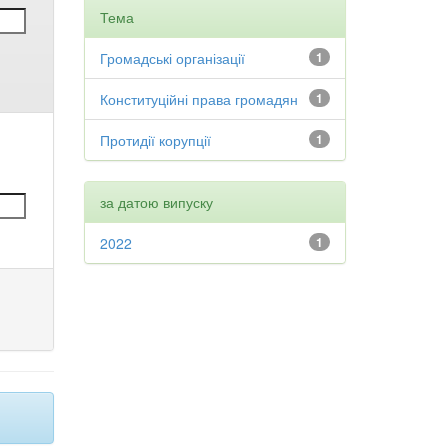
Тема
Громадські організації
1
Конституційні права громадян
1
Протидії корупції
1
за датою випуску
2022
1