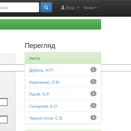
Вхід:
Мова
Перегляд
Автор
Дубина, Н.П.
1
Кириченко, О.В.
1
Палій, Н.Р.
1
Сахарова, К.О.
1
Черноп'ятов, С.В.
1