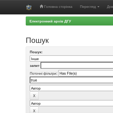
Головна сторінка
Перегляд
Дов
Skip
Електронний архів ДГУ
navigation
Пошук
Пошук:
запит
Поточні фільтри: