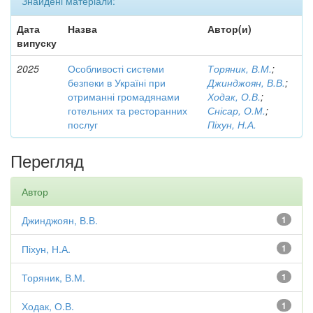
Знайдені матеріали:
Дата
Назва
Автор(и)
випуску
2025
Особливості системи
Торяник, В.М.
;
безпеки в Україні при
Джинджоян, В.В.
;
отриманні громадянами
Ходак, О.В.
;
готельних та ресторанних
Снісар, О.М.
;
послуг
Піхун, Н.А.
Перегляд
Автор
Джинджоян, В.В.
1
Піхун, Н.А.
1
Торяник, В.М.
1
Ходак, О.В.
1