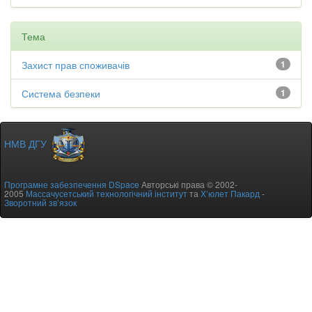
Тема
Захист прав споживачів
1
Система безпеки
1
НМВ ДГУ
Програмне забезпечення DSpace
Авторські права © 2002-
2005
Массачусетський технологічний інститут
та
Х’юлет Пакард
-
Зворотний зв’язок