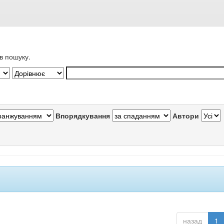
в пошуку.
Впорядкування
Автори
назад
1