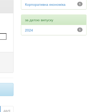
Корпоративна економіка
1
за датою випуску
2024
1
далі