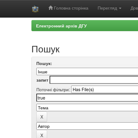
Головна сторінка
Перегляд
Дов
Skip
Електронний архів ДГУ
navigation
Пошук
Пошук:
запит
Поточні фільтри: