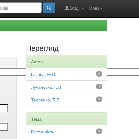
Вхід:
Мова
Перегляд
Автор
Гакова, М.В.
1
Лучанська, Ю.Г.
1
Тесленко, Т.В.
1
Тема
Гостинність
1