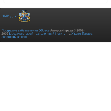
НМВ ДГУ
Програмне забезпечення DSpace
Авторські права © 2002-
2005
Массачусетський технологічний інститут
та
Х’юлет Пакард
-
Зворотний зв’язок