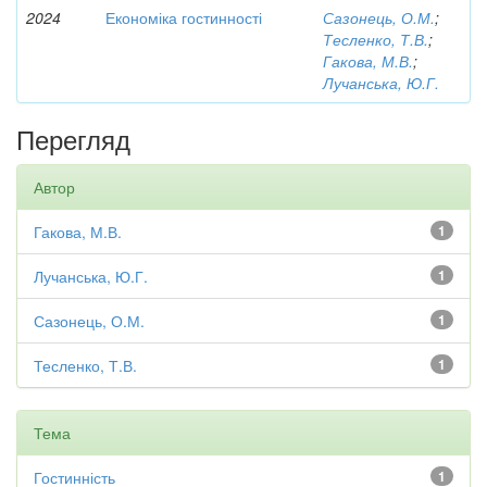
2024
Економіка гостинності
Сазонець, О.М.
;
Тесленко, Т.В.
;
Гакова, М.В.
;
Лучанська, Ю.Г.
Перегляд
Автор
Гакова, М.В.
1
Лучанська, Ю.Г.
1
Сазонець, О.М.
1
Тесленко, Т.В.
1
Тема
Гостинність
1