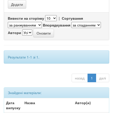
Вивести на сторінку
|
Сортування
Впорядкування
Автори
Результати 1-1 зі 1.
назад
1
далі
Знайдені матеріали:
Дата
Назва
Автор(и)
випуску