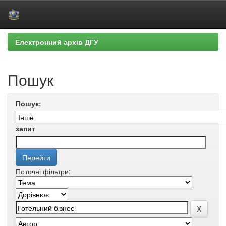
Skip
Електронний архів ДГУ
navigation
Пошук
Пошук:
запит
Поточні фільтри: