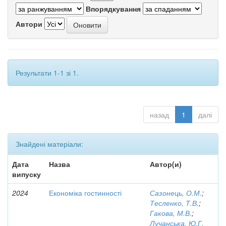
Впорядкування
Автори
Результати 1-1 зі 1.
назад
1
далі
Знайдені матеріали:
Дата
Назва
Автор(и)
випуску
2024
Економіка гостинності
Сазонець, О.М.
;
Тесленко, Т.В.
;
Гакова, М.В.
;
Лучанська, Ю.Г.