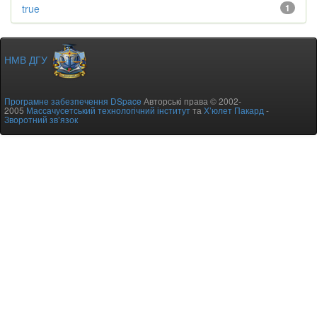
true
1
НМВ ДГУ
Програмне забезпечення DSpace
Авторські права © 2002-
2005
Массачусетський технологічний інститут
та
Х’юлет Пакард
-
Зворотний зв’язок