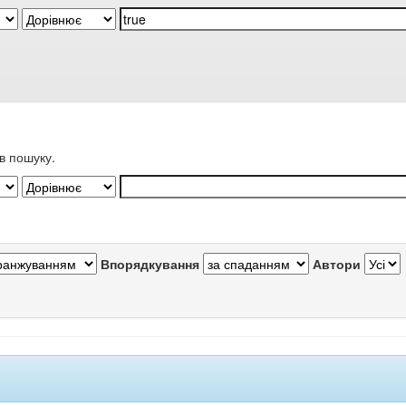
в пошуку.
Впорядкування
Автори