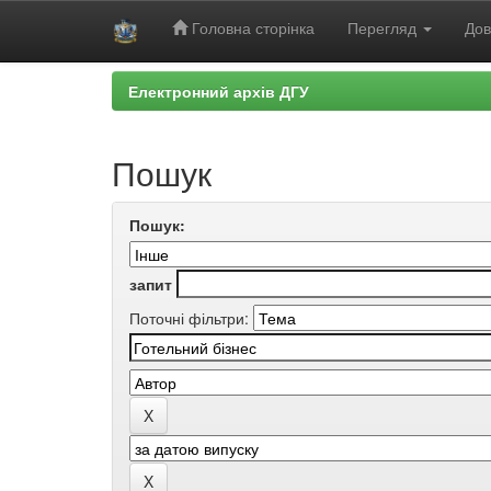
Головна сторінка
Перегляд
Дов
Skip
Електронний архів ДГУ
navigation
Пошук
Пошук:
запит
Поточні фільтри: