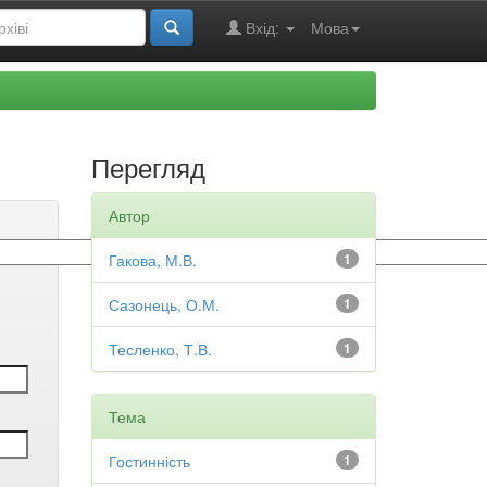
Вхід:
Мова
Перегляд
Автор
Гакова, М.В.
1
Сазонець, О.М.
1
Тесленко, Т.В.
1
Тема
Гостинність
1