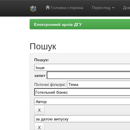
Головна сторінка
Перегляд
Дов
Skip
Електронний архів ДГУ
navigation
Пошук
Пошук:
запит
Поточні фільтри: