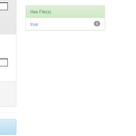
Has File(s)
true
1