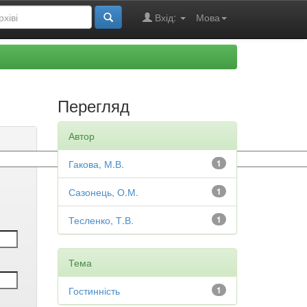
Вхід:
Мова
Перегляд
Автор
Гакова, М.В.
1
Сазонець, О.М.
1
Тесленко, Т.В.
1
Тема
Гостинність
1