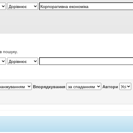
в пошуку.
Впорядкування
Автори