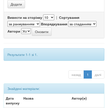
Вивести на сторінку
|
Сортування
Впорядкування
Автори
Результати 1-1 зі 1.
назад
1
далі
Знайдені матеріали:
Дата
Назва
Автор(и)
випуску