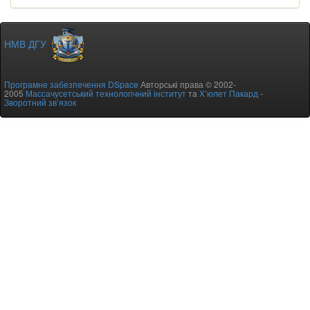
НМВ ДГУ
Програмне забезпечення DSpace
Авторські права © 2002-
2005
Массачусетський технологічний інститут
та
Х’юлет Пакард
-
Зворотний зв’язок