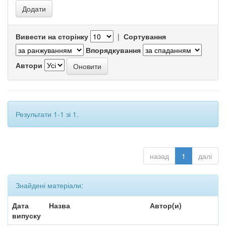
Вивести на сторінку
|
Сортування
Впорядкування
Автори
Результати 1-1 зі 1.
назад
1
далі
Знайдені матеріали:
Дата
Назва
Автор(и)
випуску