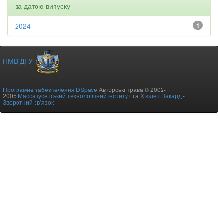
за датою випуску
2024
1
НМВ ДГУ
Програмне забезпечення DSpace
Авторські права © 2002-
2005
Массачусетський технологічний інститут
та
Х’юлет Пакард
-
Зворотний зв’язок