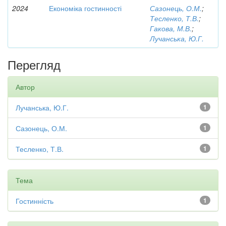
2024
Економіка гостинності
Сазонець, О.М.
;
Тесленко, Т.В.
;
Гакова, М.В.
;
Лучанська, Ю.Г.
Перегляд
Автор
Лучанська, Ю.Г.
1
Сазонець, О.М.
1
Тесленко, Т.В.
1
Тема
Гостинність
1