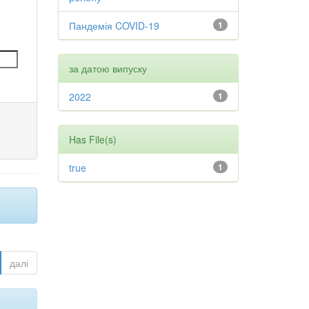
Пандемія COVID-19
1
за датою випуску
2022
1
Has File(s)
true
1
далі