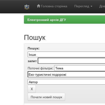
Головна сторінка
Перегляд
Дов
Skip
Електронний архів ДГУ
navigation
Пошук
Пошук:
запит
Поточні фільтри:
Почати новий пошук