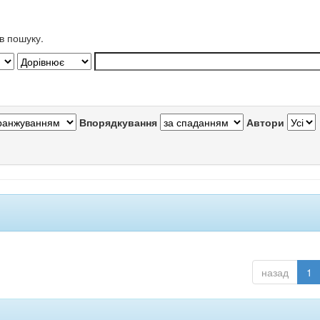
в пошуку.
Впорядкування
Автори
назад
1