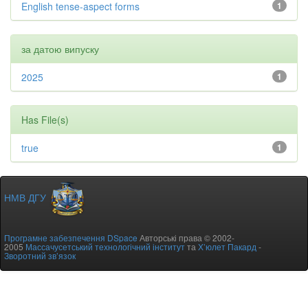
English tense-aspect forms
1
за датою випуску
2025
1
Has File(s)
true
1
НМВ ДГУ
Програмне забезпечення DSpace
Авторські права © 2002-
2005
Массачусетський технологічний інститут
та
Х’юлет Пакард
-
Зворотний зв’язок