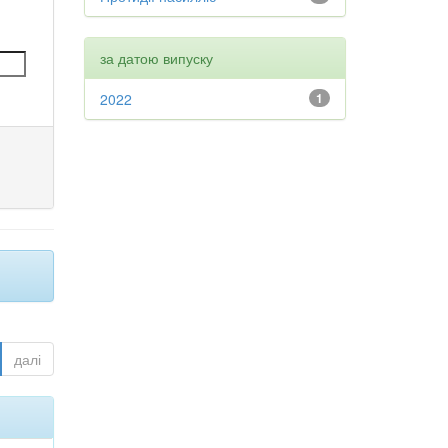
за датою випуску
2022
1
далі