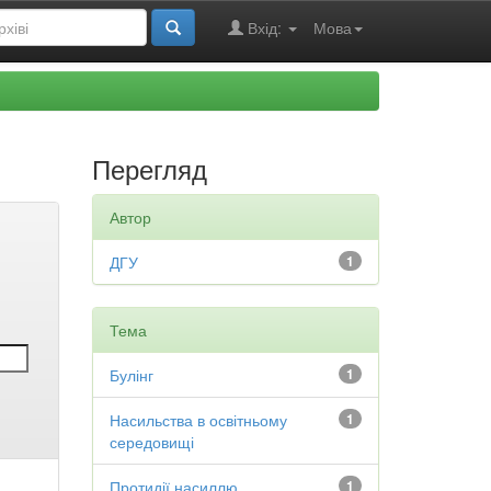
Вхід:
Мова
Перегляд
Автор
ДГУ
1
Тема
Булінг
1
Насильства в освітньому
1
середовищі
Протидії насиллю
1