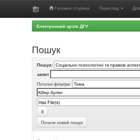
Головна сторінка
Перегляд
Дов
Skip
Електронний архів ДГУ
navigation
Пошук
Пошук:
запит
Поточні фільтри:
Почати новий пошук