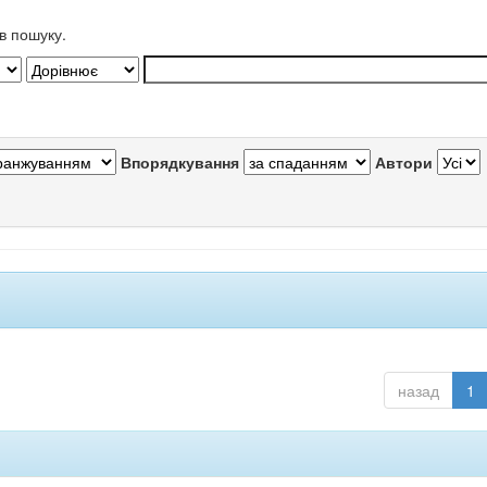
в пошуку.
Впорядкування
Автори
назад
1