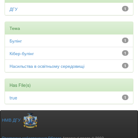
ДГУ
1
Тема
Булінг
1
Кібер-булінг
1
Насильства в освітньому середовищі
1
Has File(s)
true
1
НМВ ДГУ
Програмне забезпечення DSpace
Авторські права © 2002-