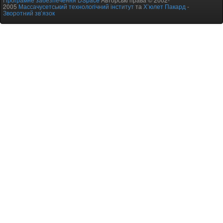
2005
Массачусетський технологічний інститут
та
Х’юлет Пакард
-
Зворотний зв’язок