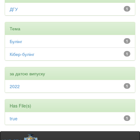
ДГУ
1
Тема
Булінг
1
Кібер-булінг
1
за датою випуску
2022
1
Has File(s)
true
1