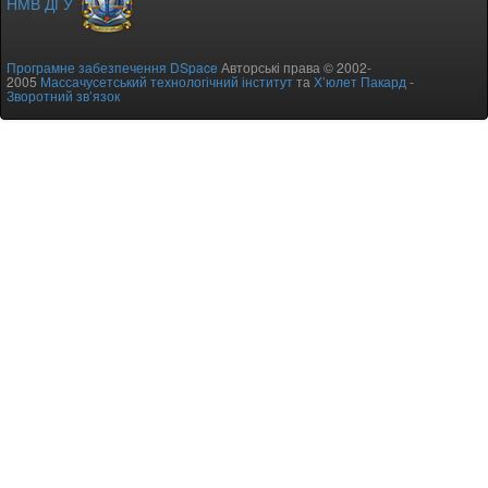
НМВ ДГУ
Програмне забезпечення DSpace
Авторські права © 2002-
2005
Массачусетський технологічний інститут
та
Х’юлет Пакард
-
Зворотний зв’язок