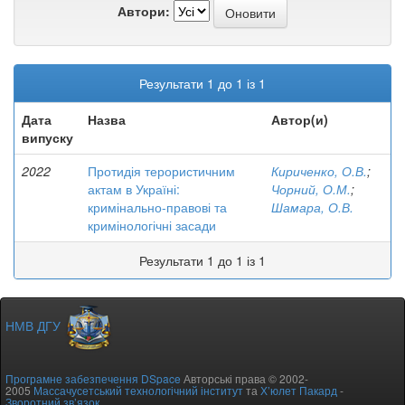
Автори:
Результати 1 до 1 із 1
Дата
Назва
Автор(и)
випуску
2022
Протидія терористичним
Кириченко, О.В.
;
актам в Україні:
Чорний, О.М.
;
кримінально-правові та
Шамара, О.В.
кримінологічні засади
Результати 1 до 1 із 1
НМВ ДГУ
Програмне забезпечення DSpace
Авторські права © 2002-
2005
Массачусетський технологічний інститут
та
Х’юлет Пакард
-
Зворотний зв’язок