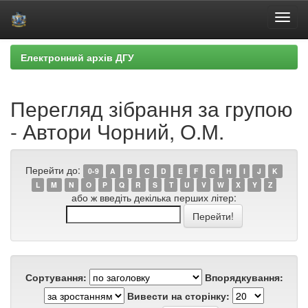
Skip
Електронний архів ДГУ
navigation
Перегляд зібрання за групою
- Автори Чорний, О.М.
Перейти до:
0-9
A
B
C
D
E
F
G
H
I
J
K
L
M
N
O
P
Q
R
S
T
U
V
W
X
Y
Z
або ж введіть декілька перших літер:
Сортування:
Впорядкування:
Вивести на сторінку: