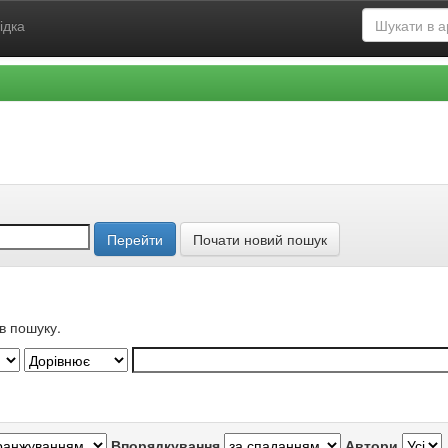
ідка
Почати новий пошук
в пошуку.
Впорядкування
Автори