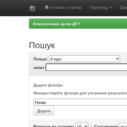
Головна сторінка
Перегляд
Дов
Skip
Електронний архів ДГУ
navigation
Пошук
Пошук:
запит
Додати фільтри:
Використовуйте фільтри для уточнення результаті
Вивести на сторінку
|
Сортування