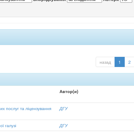
назад
1
2
Автор(и)
их послуг та ліцензування
ДГУ
ої галузі
ДГУ