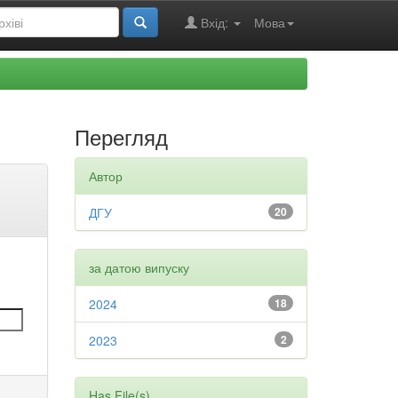
Вхід:
Мова
Перегляд
Автор
ДГУ
20
за датою випуску
2024
18
2023
2
Has File(s)